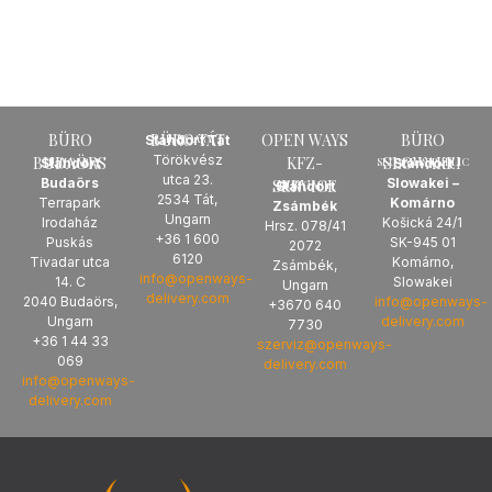
BÜRO
BÜRO TÁT
OPEN WAYS
BÜRO
HUNGARY
Standort Tát
Törökvész
BUDAÖRS
KFZ-
SLOWAKEI
HUNGARY
SLOVAK REPUBLIC
Standort
Standort
utca 23.
Budaörs
Slowakei –
SERVICE
HUNGARY
Standort
2534 Tát,
Terrapark
Komárno
Zsámbék
Ungarn
Irodaház
Košická 24/1
Hrsz. 078/41
+36 1 600
Puskás
SK-945 01
2072
6120
Tivadar utca
Komárno,
Zsámbék,
info@openways-
14. C
Slowakei
Ungarn
delivery.com
2040 Budaörs,
info@openways-
+3670 640
Ungarn
delivery.com
7730
+36 1 44 33
szerviz@openways-
069
delivery.com
info@openways-
delivery.com