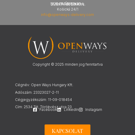
SZLOVÁK IRODA
SLOVAK REPUBLIC
SK-945 01 Komárno,
Košická 24/1
info@openways-delivery.com
Copyright © 2025 minden jog fenntartva
Cégnév: Open Ways Hungary Kft.
Adószám: 23323027-2-11
Cégjegyzékszám: 11-09-018454
Cím: 2534 Tát, Törökvész utca 23.
Facebook
LinkedIn
Instagram
KAPCSOLAT