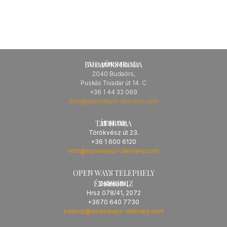
BUDAÖRS IRODA
HUNGARY
Terrapark Irodaház
2040 Budaörs,
Puskás Tivadar út 14. C
+36 1 44 33 069
info@openways-delivery.com
TÁT IRODA
HUNGARY
2534 Tát,
Törökvész út 23.
+36 1 600 6120
info@openways-delivery.com
OPEN WAYS TELEPHELY
ÉS SZERVIZ
HUNGARY
Zsámbék,
Hrsz 078/41, 2072
+3670 640 7730
szerviz@openways-delivery.com