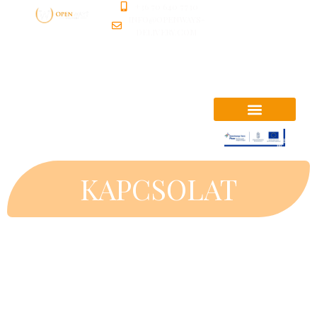
+36 70 640 7730
HU
INFO@OPENWAYS-
DELIVERY.COM
EN
DE
KAPCSOLAT