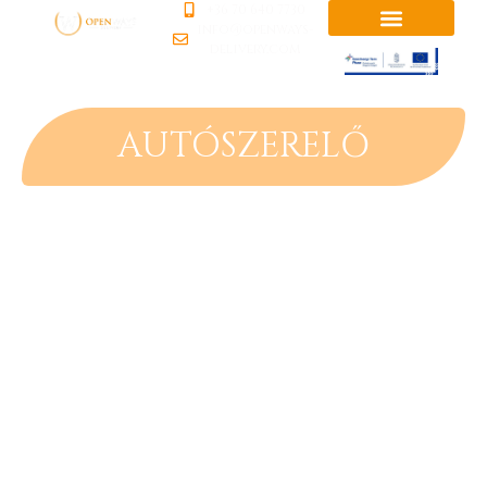
+36 70 640 7730
info@openways-
delivery.com
AUTÓSZERELŐ
ZSÁMBÉK